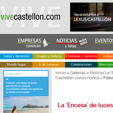
Salud y bienestar
Imagen y belleza
Empresas y servicios
Cultur
Mundo hogar
Ir de compras
Celebraciones
Municipio
Inicio
Galerías
Noticia La 
»
»
Castellón como nunca
» Foto
La ´Encesa´ de luces