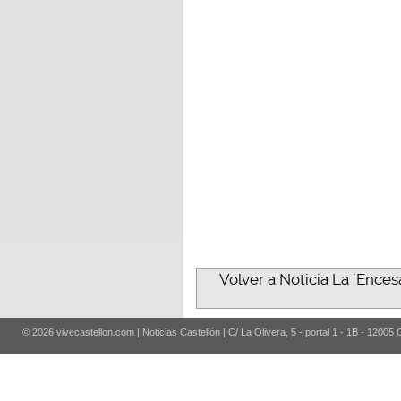
Volver a Noticia La ´Ences
© 2026 vivecastellon.com | Noticias Castellón | C/ La Olivera, 5 - portal 1 - 1B - 12005 