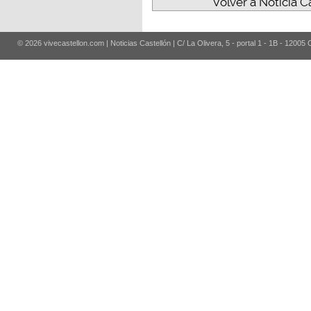
Volver a Noticia C
© 2026 vivecastellon.com | Noticias Castellón | C/ La Olivera, 5 - portal 1 - 1B - 12005 