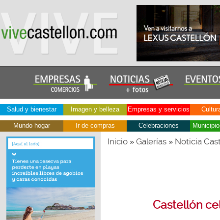
Salud y bienestar
Imagen y belleza
Empresas y servicios
Cultur
Mundo hogar
Ir de compras
Celebraciones
Municipio
Inicio
Galerías
Noticia Cas
»
»
Castellón ce