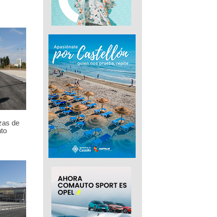
zas de
to