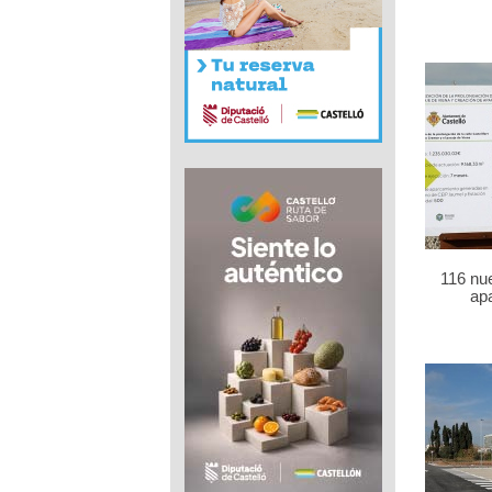
116 nu
ap