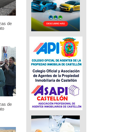
zas de
to
zas de
to