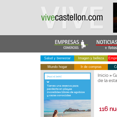
Salud y bienestar
Imagen y belleza
Empre
Mundo hogar
Ir de compras
C
Inicio
Ga
»
de la est
116 nu