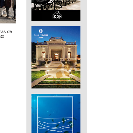
zas de
to