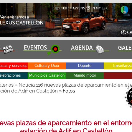
sas y servicios
Cultura y Ocio
Deporte
Enseñanz
elebraciones
Municipios Castellón
Mundo motor
lerías
Noticia 116 nuevas plazas de aparcamiento en el 
»
ación de Adif en Castellón
» Fotos
evas plazas de aparcamiento en el entorn
estación de Adif en Castellón