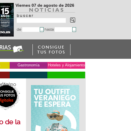
Viernes 07 de agosto de 2026
b u s c a r
de
hasta
a
Gastronomía
Hoteles y Alojamiento
entorno
o de la