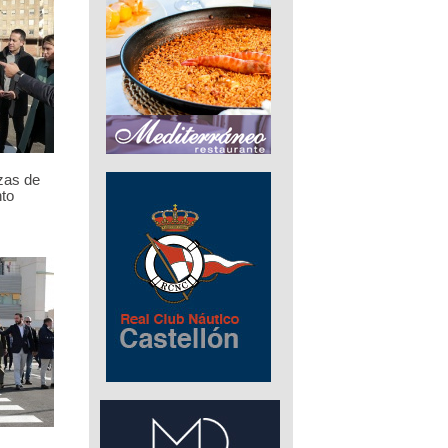
zas de
to