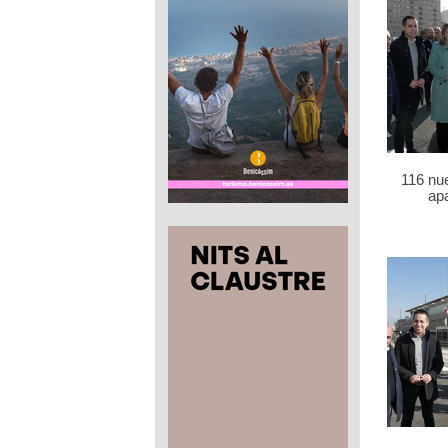
116 nu
ap