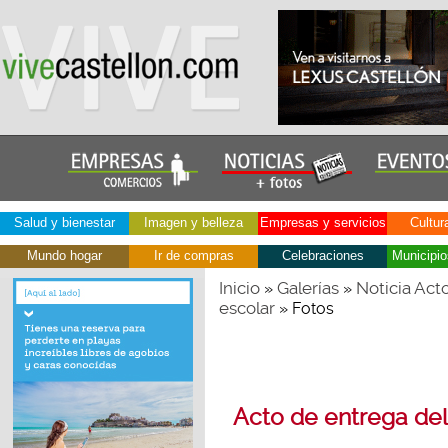
Salud y bienestar
Imagen y belleza
Empresas y servicios
Cultur
Mundo hogar
Ir de compras
Celebraciones
Municipio
Inicio
Galerías
Noticia Act
»
»
escolar
» Fotos
Acto de entrega de