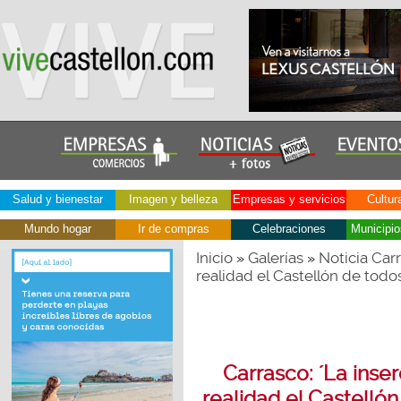
Salud y bienestar
Imagen y belleza
Empresas y servicios
Cultur
Mundo hogar
Ir de compras
Celebraciones
Municipio
Inicio
Galerías
Noticia Carr
»
»
realidad el Castellón de todo
Carrasco: ´La inse
realidad el Castelló