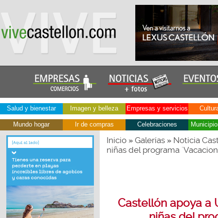
Salud y bienestar
Imagen y belleza
Empresas y servicios
Cultur
Mundo hogar
Ir de compras
Celebraciones
Municipio
Inicio
Galerías
Noticia Cas
»
»
niñas del programa ´Vacacion
Castellón apoya a U
niñas del pr