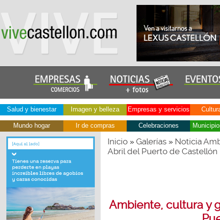
Salud y bienestar
Imagen y belleza
Empresas y servicios
Cultur
Mundo hogar
Ir de compras
Celebraciones
Municipio
Inicio
Galerías
Noticia Amb
»
»
Abril del Puerto de Castellón
Ambiente, cultura y g
Pue