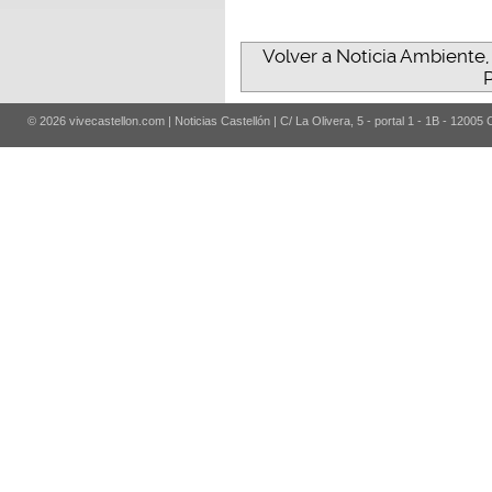
Volver a Noticia Ambiente, 
P
© 2026 vivecastellon.com | Noticias Castellón | C/ La Olivera, 5 - portal 1 - 1B - 12005 