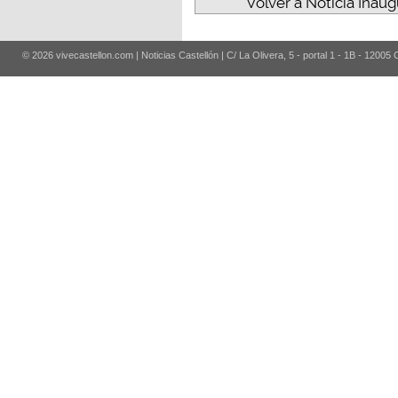
Volver a Noticia Inaug
© 2026 vivecastellon.com | Noticias Castellón | C/ La Olivera, 5 - portal 1 - 1B - 12005 