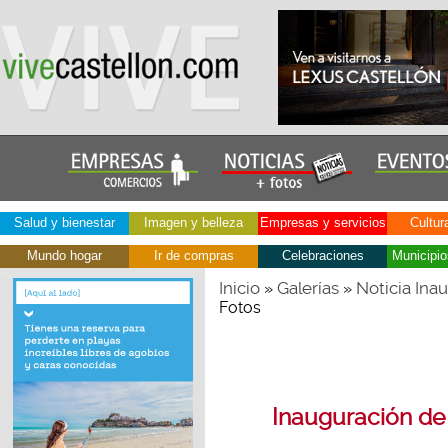
Salud y bienestar
Imagen y belleza
Empresas y servicios
Cultur
Mundo hogar
Ir de compras
Celebraciones
Municipio
Inicio
Galerías
Noticia Inau
»
»
Fotos
Inauguración de 