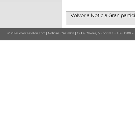
Volver a Noticia Gran partici
© 2026 vivecastellon.com | Noticias Castellón | C/ La Olivera, 5 - portal 1 - 1B - 12005 