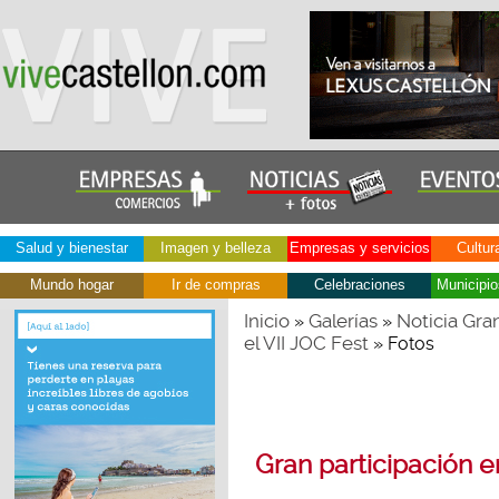
Salud y bienestar
Imagen y belleza
Empresas y servicios
Cultur
Mundo hogar
Ir de compras
Celebraciones
Municipio
Inicio
Galerías
Noticia Gran
»
»
el VII JOC Fest
» Fotos
Gran participación en