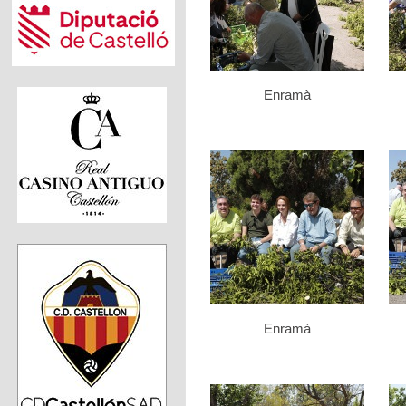
Enramà
Enramà