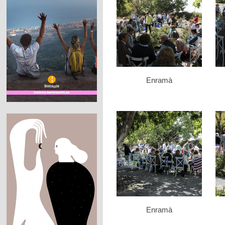
Enramà
Enramà