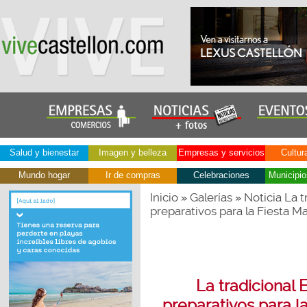
Salud y bienestar
Imagen y belleza
Empresas y servicios
Cultur
Mundo hogar
Ir de compras
Celebraciones
Municipio
Inicio
Galerías
Noticia La t
»
»
preparativos para la Fiesta M
La tradicional 
preparativos para l