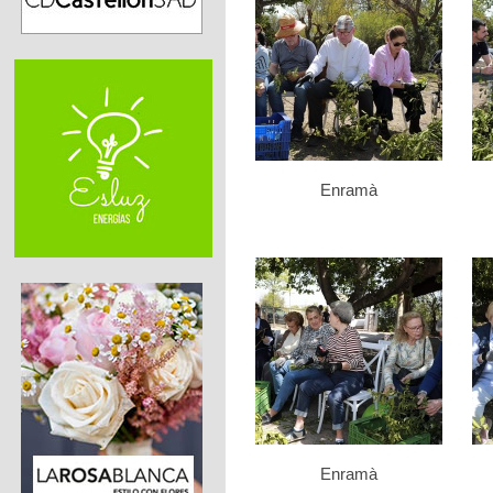
Enramà
Enramà