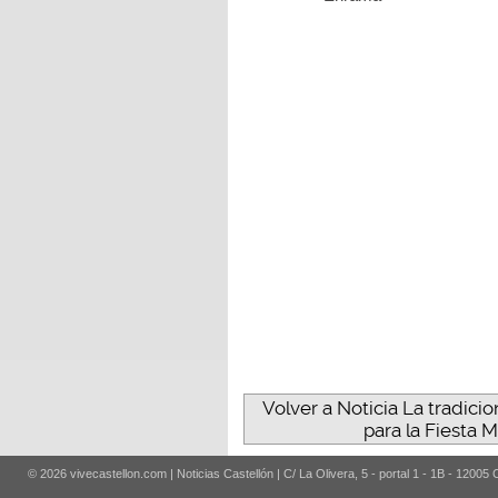
Volver a Noticia La tradici
para la Fiesta 
© 2026 vivecastellon.com | Noticias Castellón | C/ La Olivera, 5 - portal 1 - 1B - 12005 