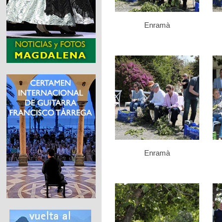
Enramà
Enramà