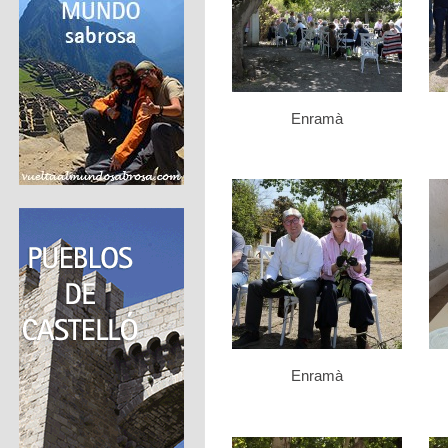
Enramà
Enramà