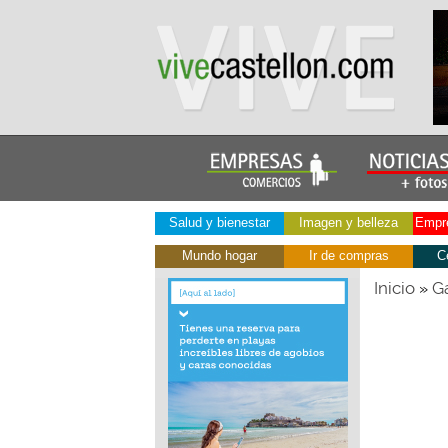
Salud y bienestar
Imagen y belleza
Empre
Mundo hogar
Ir de compras
C
Inicio
Ga
»