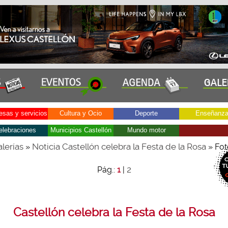
sas y servicios
Cultura y Ocio
Deporte
Enseñanz
elebraciones
Municipios Castellón
Mundo motor
lerías
Noticia Castellón celebra la Festa de la Rosa
»
» Fot
2
Pág.:
1
|
Castellón celebra la Festa de la Rosa