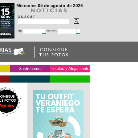
Miercoles 05 de agosto de 2026
b u s c a r
de
hasta
a
Gastronomía
Hoteles y Alojamiento
os