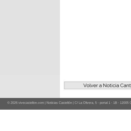
Volver a Noticia Cant
© 2026 vivecastellon.com | Noticias Castellón | C/ La Olivera, 5 - portal 1 - 1B - 12005 