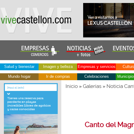
Salud y bienestar
Imagen y belleza
Empresas y servicios
Cultur
Mundo hogar
Ir de compras
Celebraciones
Municipio
Inicio
Galerías
Noticia Can
»
»
Canto del Magni