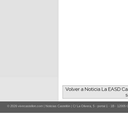
Volver a Noticia La EASD Cas
s
© 2026 vivecastellon.com | Noticias Castellón | C/ La Olivera, 5 - portal 1 - 1B - 12005 