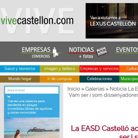
Salud y bienestar
Imagen y belleza
Empresas y servicios
Cultur
Mundo hogar
Ir de compras
Celebraciones
Municipio
Inicio
Galerías
Noticia La 
»
»
´Vam ser i som dissenyadores
La EASD Castelló ac
ser i