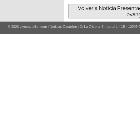
Volver a Noticia Presenta
evang
© 2026 vivecastellon.com | Noticias Castellón | C/ La Olivera, 5 - portal 1 - 1B - 12005 