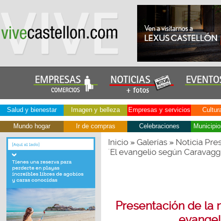
Salud y bienestar
Imagen y belleza
Empresas y servicios
Cultur
Mundo hogar
Ir de compras
Celebraciones
Municipio
Inicio
Galerías
Noticia Pre
»
»
´El evangelio según Caravagg
Presentación de la n
evangel