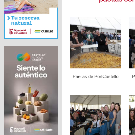
Paellas de PortCastelló
P