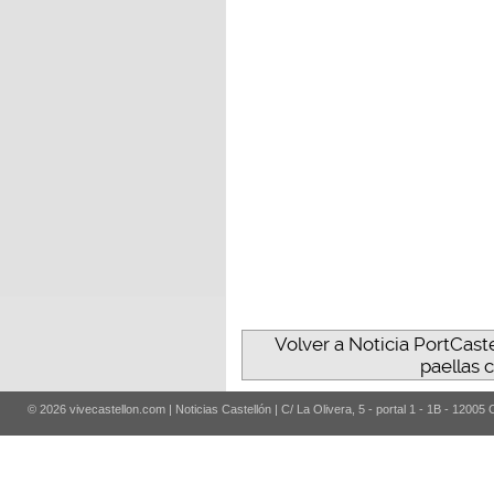
Volver a Noticia PortCaste
paellas 
© 2026 vivecastellon.com | Noticias Castellón | C/ La Olivera, 5 - portal 1 - 1B - 12005 