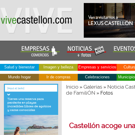
Salud y bienestar
Imagen y belleza
Empresas y servicios
Cultur
Mundo hogar
Ir de compras
Celebraciones
Municipio
Inicio
Galerías
Noticia Cas
»
»
de FamiliÓN
» Fotos
Castellón acoge una 