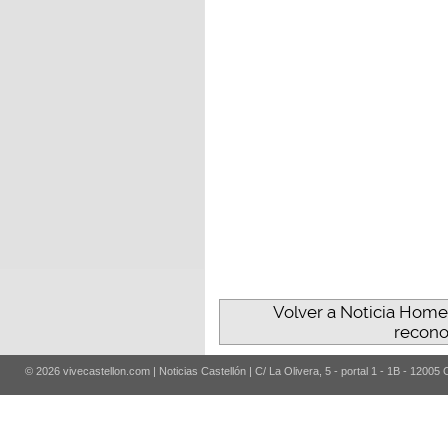
Volver a Noticia Home
recono
© 2026 vivecastellon.com | Noticias Castellón | C/ La Olivera, 5 - portal 1 - 1B - 12005 