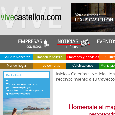
Salud y bienestar
Imagen y belleza
Empresas y servicios
Cultur
Mundo hogar
Ir de compras
Celebraciones
Municipio
Inicio
Galerías
Noticia Ho
»
»
reconocimiento a su trayecto
Homenaje al mag
reconocim