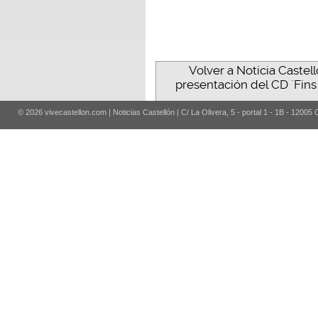
Volver a Noticia Castel
presentación del CD ´Fins
© 2026 vivecastellon.com | Noticias Castellón | C/ La Olivera, 5 - portal 1 - 1B - 12005 