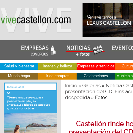
Salud y bienestar
Imagen y belleza
Empresas y servicios
Cultur
Mundo hogar
Ir de compras
Celebraciones
Municipio
Inicio
Galerías
Noticia Cas
»
»
presentación del CD ´Fins ací
despedida
» Fotos
Castellón rinde h
presentación del CD 