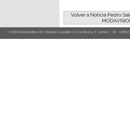
Volver a Noticia Pedro Sal
MODAVISION 
© 2026 vivecastellon.com | Noticias Castellón | C/ La Olivera, 5 - portal 1 - 1B - 12005 