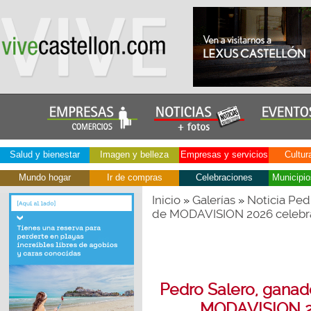
Salud y bienestar
Imagen y belleza
Empresas y servicios
Cultur
Mundo hogar
Ir de compras
Celebraciones
Municipio
Inicio
Galerías
Noticia Pedr
»
»
de MODAVISION 2026 celebra
Pedro Salero, ganado
MODAVISION 20