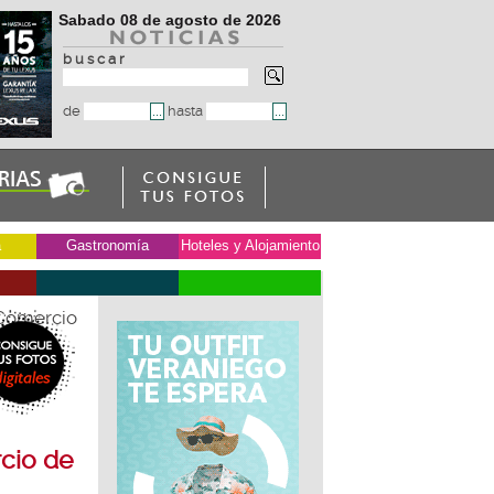
Sabado 08 de agosto de 2026
b u s c a r
de
hasta
a
Gastronomía
Hoteles y Alojamiento
 Comercio
cio de