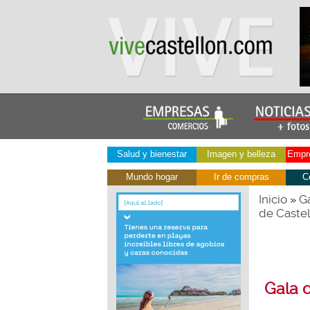
Salud y bienestar
Imagen y belleza
Empre
Mundo hogar
Ir de compras
C
Inicio
Ga
»
de Castel
Gala 