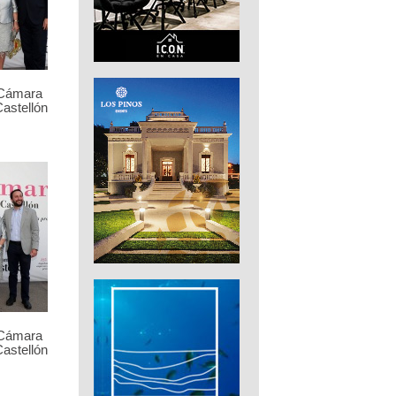
 Cámara
astellón
 Cámara
astellón