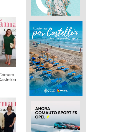
 Cámara
astellón