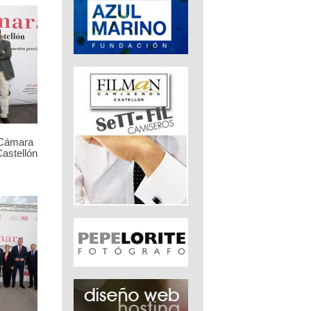
 Cámara
astellón