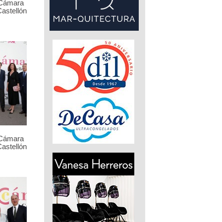
 Cámara
astellón
 Cámara
astellón