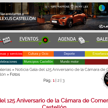
sas y servicios
Cultura y Ocio
Deporte
Enseñanz
elebraciones
Municipios Castellón
Mundo motor
lerías
Noticia Gala del 125 Aniversario de la Cámara de
»
lón
» Fotos
2
3
Pág.:
1
|
|
del 125 Aniversario de la Cámara de Comer
Castellón