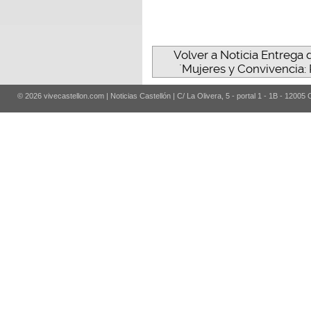
Volver a Noticia Entrega 
´Mujeres y Convivencia:
© 2026 vivecastellon.com | Noticias Castellón | C/ La Olivera, 5 - portal 1 - 1B - 12005 