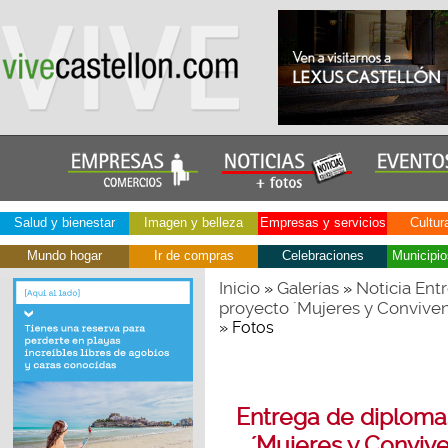
Salud y bienestar
Imagen y belleza
Empresas y servicios
Cultur
Mundo hogar
Ir de compras
Celebraciones
Municipio
Inicio
Galerías
Noticia Ent
»
»
proyecto ´Mujeres y Conviven
» Fotos
Entrega de diplomas
´Mujeres y Convive