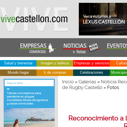
Salud y bienestar
Imagen y belleza
Empresas y servicios
Cultur
Mundo hogar
Ir de compras
Celebraciones
Municipio
Inicio
Galerías
Noticia Rec
»
»
de Rugby Castelló
» Fotos
Reconocimiento a l
R