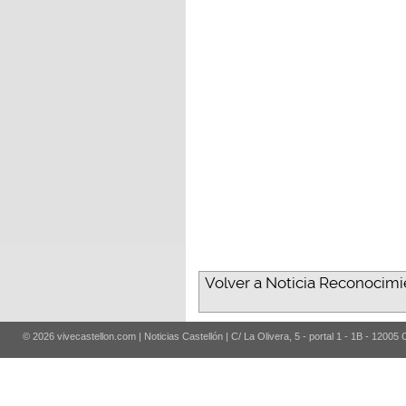
Volver a Noticia Reconocimi
© 2026 vivecastellon.com | Noticias Castellón | C/ La Olivera, 5 - portal 1 - 1B - 12005 