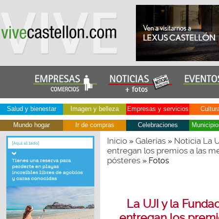
Salud y bienestar
Imagen y belleza
Empresas y servicios
Cultur
Mundo hogar
Ir de compras
Celebraciones
Municipio
Inicio
Galerías
Noticia La 
»
»
entregan los premios a las me
pósteres
» Fotos
La UJI y la Fund
entregan los premi