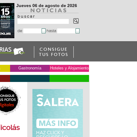
Jueves 06 de agosto de 2026
b u s c a r
de
hasta
a
Gastronomía
Hoteles y Alojamiento
 por
icolás