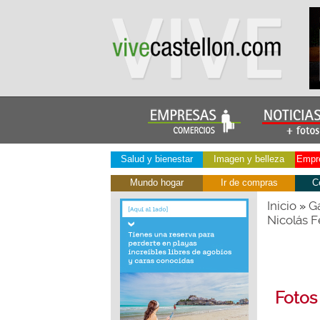
Salud y bienestar
Imagen y belleza
Empre
Mundo hogar
Ir de compras
C
Inicio
Ga
»
Nicolás F
Fotos