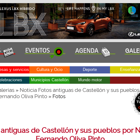
sas y servicios
Cultura y Ocio
Deporte
Enseñanz
elebraciones
Municipios Castellón
Mundo motor
lerías
Noticia Fotos antiguas de Castellón y sus pueblos
»
ernando Oliva Pinto
» Fotos
 antiguas de Castellón y sus pueblos por N
Fernando Oliva Pinto