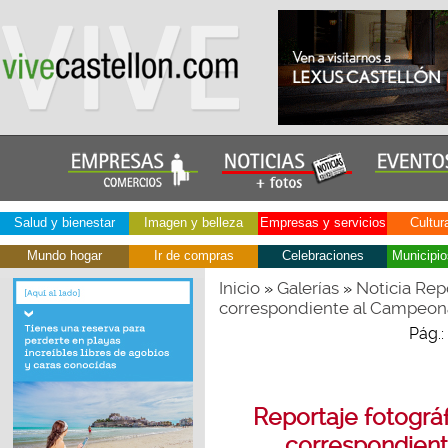
Salud y bienestar
Imagen y belleza
Empresas y servicios
Cultur
Mundo hogar
Ir de compras
Celebraciones
Municipio
Inicio
Galerías
Noticia Repo
»
»
correspondiente al Campeon
Pág.:
Reportaje fotográf
correspondien