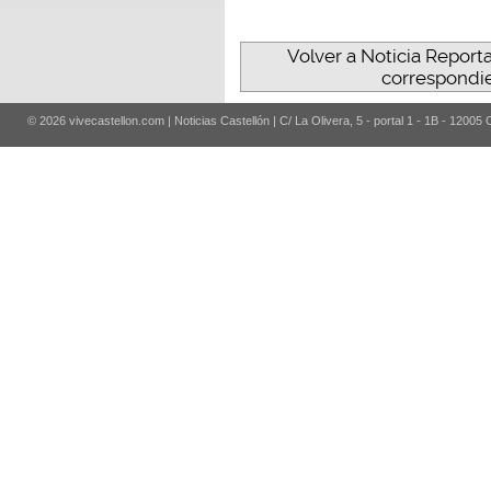
Volver a Noticia Reporta
correspondi
© 2026 vivecastellon.com | Noticias Castellón | C/ La Olivera, 5 - portal 1 - 1B - 12005 