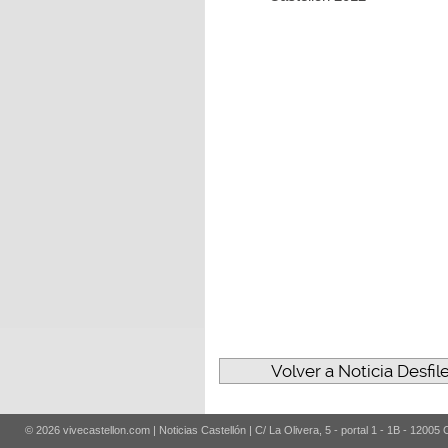
Volver a Noticia Desf
© 2026 vivecastellon.com | Noticias Castellón | C/ La Olivera, 5 - portal 1 - 1B - 12005 