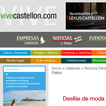
Salud y bienestar
Imagen y belleza
Empresas y servicios
Cultur
Mundo hogar
Ir de compras
Celebraciones
Municipio
Inicio
Galerías
Noticia Des
»
»
Fotos
Desfile de moda