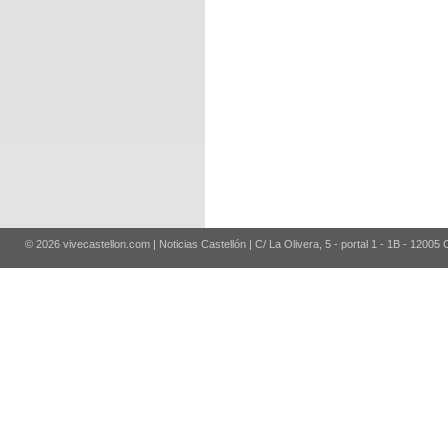
© 2026 vivecastellon.com | Noticias Castellón | C/ La Olivera, 5 - portal 1 - 1B - 12005 