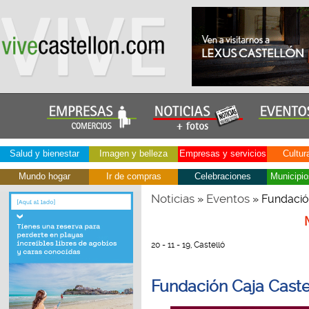
Salud y bienestar
Imagen y belleza
Empresas y servicios
Cultur
Mundo hogar
Ir de compras
Celebraciones
Municipio
Noticias
Eventos
»
» Fundación
20 - 11 - 19, Castelló
Fundación Caja Caste