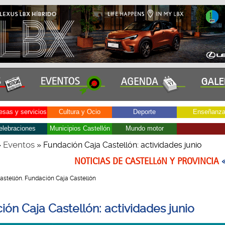
sas y servicios
Cultura y Ocio
Deporte
Enseñanz
elebraciones
Municipios Castellón
Mundo motor
Eventos
»
» Fundación Caja Castellón: actividades junio
NOTICIAS DE CASTELLóN Y PROVINCIA
 Castellón. Fundación Caja Castellón
ión Caja Castellón: actividades junio