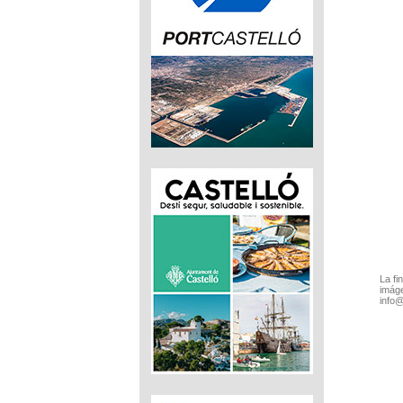
La fi
imáge
info