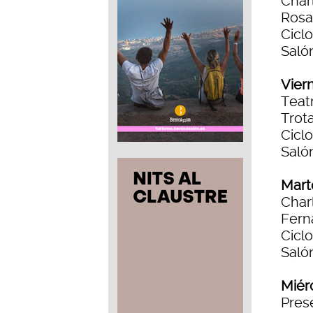
Char
Rosa
Ciclo
Salón
Viern
Teat
Trot
Cicl
Salón
Marte
Char
Fern
Cicl
Salón
Miérc
Pres