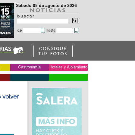
Sabado 08 de agosto de 2026
b u s c a r
de
hasta
a
Gastronomía
Hoteles y Alojamiento
« volver