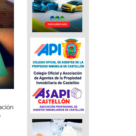
ación
5