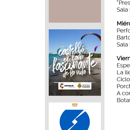
“Pre
Sala
Miérc
Perf
Bart
Sala
Viern
Espe
La ll
Cicl
Porc
A con
Botaf