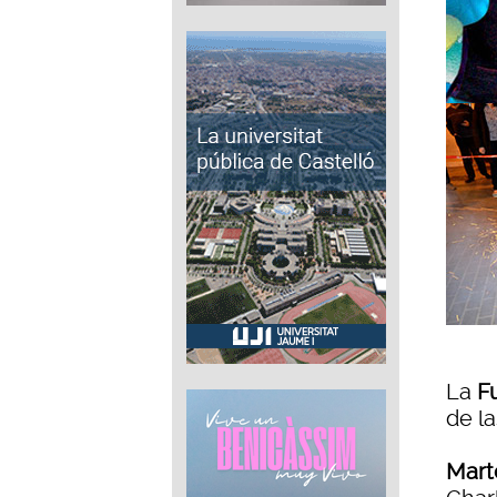
La
F
de l
Marte