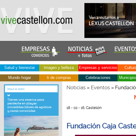
Salud y bienestar
Imagen y belleza
Empresas y servicios
Cultur
Mundo hogar
Ir de compras
Celebraciones
Municipio
Noticias
Eventos
»
» Fundación
18 - 02 - 16, Castellón
Fundación Caja Caste