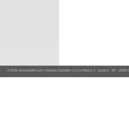
© 2026 vivecastellon.com | Noticias Castellón | C/ La Olivera, 5 - portal 1 - 1B - 12005 