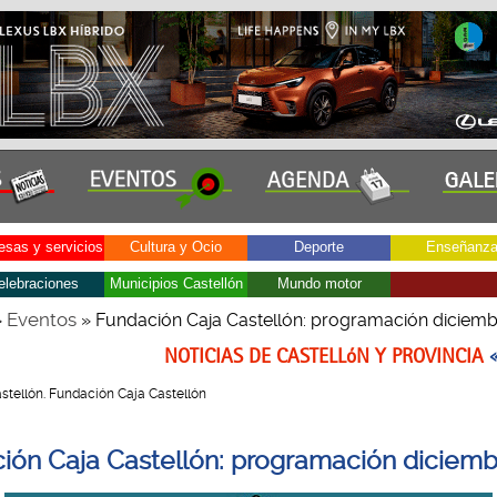
sas y servicios
Cultura y Ocio
Deporte
Enseñanz
elebraciones
Municipios Castellón
Mundo motor
Eventos
»
» Fundación Caja Castellón: programación diciem
NOTICIAS DE CASTELLóN Y PROVINCIA
 Castellón. Fundación Caja Castellón
ión Caja Castellón: programación diciem