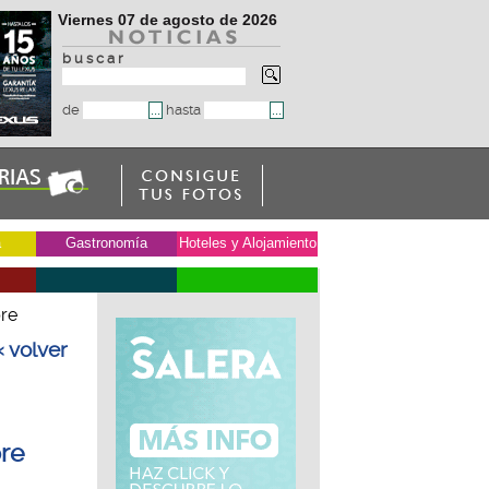
Viernes 07 de agosto de 2026
b u s c a r
de
hasta
a
Gastronomía
Hoteles y Alojamiento
bre
« volver
bre