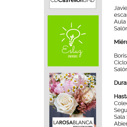
Javie
esca
Aula 
Salón
Miér
Boris
Ciclo
Salón
Dura
Hast
Cole
Segu
Sala
Abie