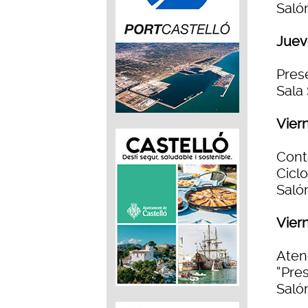
Salón
Juev
Pres
Sala
Vier
Cont
Cicl
Salón
Vier
Aten
“Pre
Saló