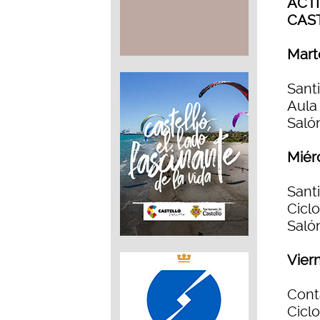
ACT
CAS
Mart
Santi
Aula 
Salón
Miér
Santi
Cicl
Salón
Vier
Cont
Cicl