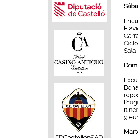
Sába
Encu
Flavi
Carra
Cicl
Sala
Domi
Excu
Bena
repo
Prog
Itine
9 eu
Mart