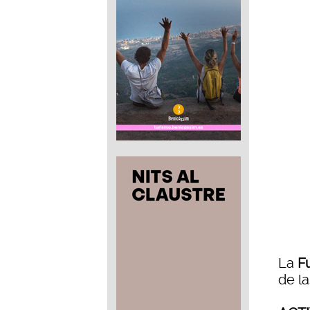
La
F
de l