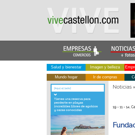
Salud y bienestar
Imagen y belleza
Empre
Mundo hogar
Ir de compras
C
Noticias
19 - 11 - 14,
Fundac