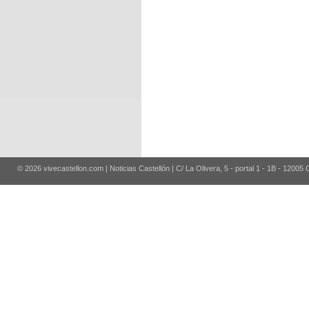
© 2026 vivecastellon.com | Noticias Castellón | C/ La Olivera, 5 - portal 1 - 1B - 12005 