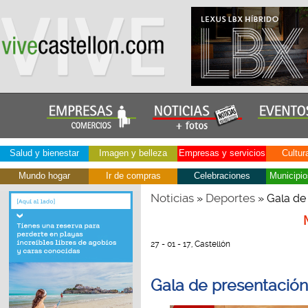
Salud y bienestar
Imagen y belleza
Empresas y servicios
Cultur
Mundo hogar
Ir de compras
Celebraciones
Municipio
Noticias
Deportes
»
» Gala de 
27 - 01 - 17, Castellón
Gala de presentación 