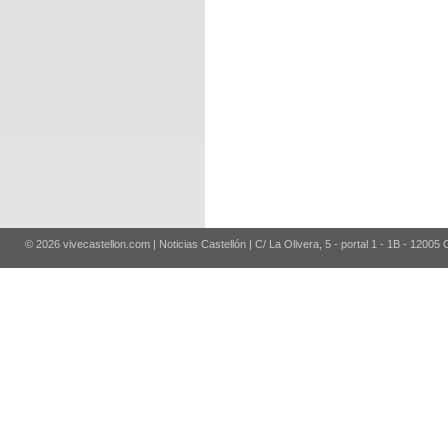
© 2026 vivecastellon.com | Noticias Castellón | C/ La Olivera, 5 - portal 1 - 1B - 12005 