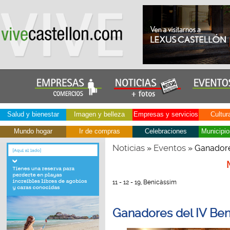
Salud y bienestar
Imagen y belleza
Empresas y servicios
Cultur
Mundo hogar
Ir de compras
Celebraciones
Municipio
Noticias
Eventos
»
» Ganadore
11 - 12 - 19, Benicàssim
Ganadores del IV Be