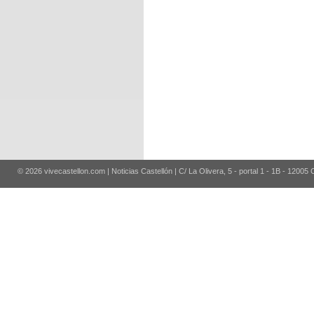
© 2026 vivecastellon.com | Noticias Castellón | C/ La Olivera, 5 - portal 1 - 1B - 12005 