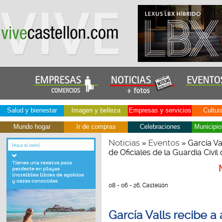
Salud y bienestar
Imagen y belleza
Empresas y servicios
Cultur
Mundo hogar
Ir de compras
Celebraciones
Municipio
Noticias
Eventos
»
» García Va
de Oficiales de la Guardia Civil
08 - 06 - 26, Castellón
García Valls recibe a