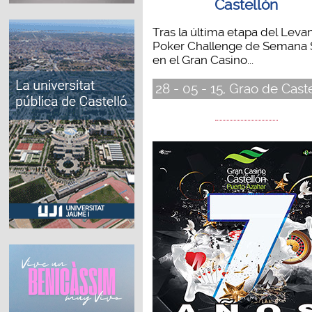
Castellón
Tras la última etapa del Leva
Poker Challenge de Semana 
en el Gran Casino...
28 - 05 - 15, Grao de Cast