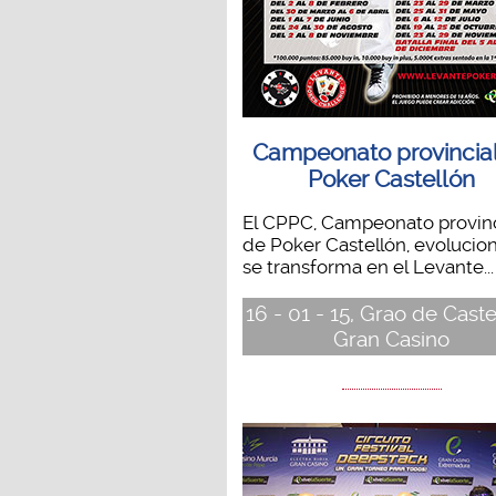
Campeonato provincia
Poker Castellón
El CPPC, Campeonato provinc
de Poker Castellón, evolucio
se transforma en el Levante...
16 - 01 - 15, Grao de Caste
Gran Casino