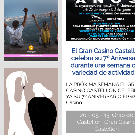
El Gran Casino Castel
celebra su 7º Aniversa
durante una semana 
variedad de activida
LA PRÓXIMA SEMANA EL G
CASINO CASTELLÓN CELEB
YA SU 7º ANIVERSARIO El Gr
Casino...
20 - 05 - 15, Grao de
Castellón. Gran Casin
Castellón