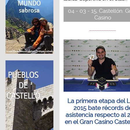
04 - 03 - 15, Castellón. 
Casino
La primera etapa del 
2015 bate récords d
asistencia respecto al 
en el Gran Casino Caste