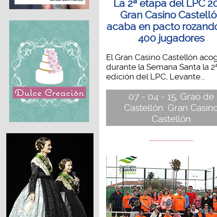
La 2ª etapa del LPC 2
Gran Casino Castell
acaba en pacto rozando
400 jugadores
El Gran Casino Castellón aco
durante la Semana Santa la 2
edición del LPC, Levante...
07 - 04 - 15, Grao de
Castellón. Gran Casin
Castellón