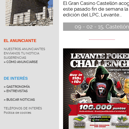
El Gran Casino Castellón aco
este pasado fin de semana la 
edición del LPC, Levante...
09 - 02 - 15, Castelló
EL ANUNCIANTE
NUESTROS ANUNCIANTES
ENVÍANOS TU NOTICIA
SUGERENCIAS
» CÓMO ANUNCIARSE
DE INTERÉS
» GASTRONOMÍA
» ENTREVISTAS
» BUSCAR NOTICIAS
TELÉFONOS DE INTERÉS
Política de cookies