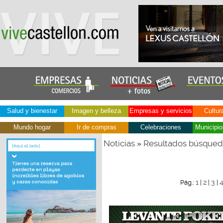
Salud y bienestar
Imagen y belleza
Empresas y servicios
Cultur
Mundo hogar
Ir de compras
Celebraciones
Municipio
Noticias
Resultados búsque
»
1
2
3
Pág.:
|
|
|