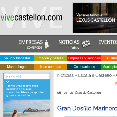
Salud y bienestar
Imagen y belleza
Empresas y servicios
Cultur
Mundo hogar
Ir de compras
Celebraciones
Municipio
Noticias
Escala a Castelló
»
» 
06 - 04 - 24, Grao de Castellón
Gran Desfile Marinero