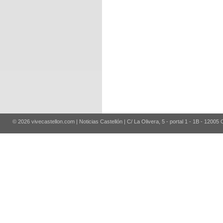
© 2026 vivecastellon.com | Noticias Castellón | C/ La Olivera, 5 - portal 1 - 1B - 12005 