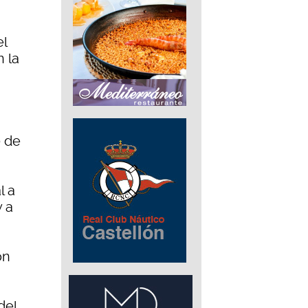
el
n la
0 de
l a
y a
on
del