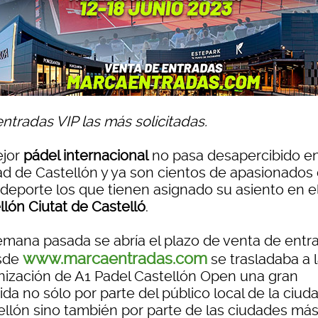
ntradas VIP las más solicitadas.
ejor
pádel internacional
no pasa desapercibido en
ad de Castellón y ya son cientos de apasionados
 deporte los que tienen asignado su asiento en e
llón Ciutat de Castelló
.
emana pasada se abría el plazo de venta de entr
www.marcaentradas.com
sde
se trasladaba a 
nización de A1 Padel Castellón Open una gran
da no sólo por parte del público local de la ciud
ellón sino también por parte de las ciudades má