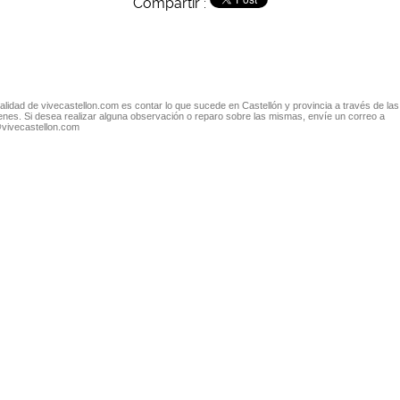
Compartir :
nalidad de vivecastellon.com es contar lo que sucede en Castellón y provincia a través de las
nes. Si desea realizar alguna observación o reparo sobre las mismas, envíe un correo a
@vivecastellon.com