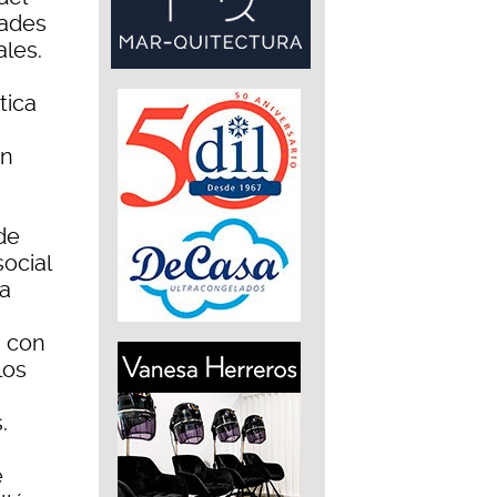
dades
ales.
tica
an
de
ocial
a
s con
los
.
e