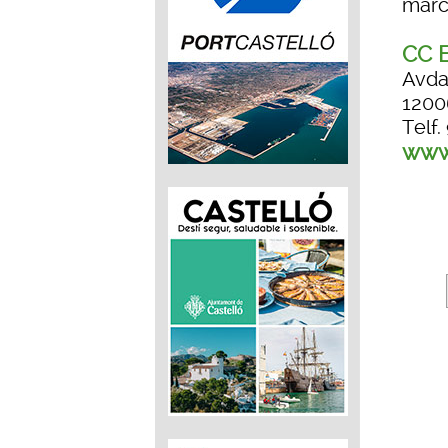
marc
CC E
Avda
1200
Telf.
www