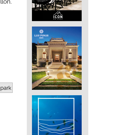
llón.
epark