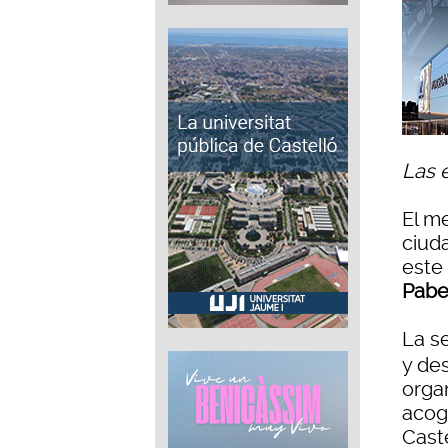
Las e
El m
ciud
este
Pabe
La s
y de
orga
acogi
Cast