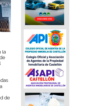
 la
 de
l
adas
la
ad de
s