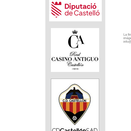
La fi
imáge
info