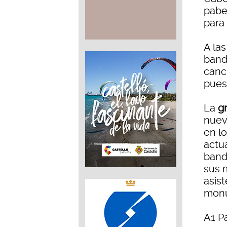
pabe
para 
A las
band
canc
pues
La
gr
nuev
en lo
actua
band
sus 
asis
monu
A1 P