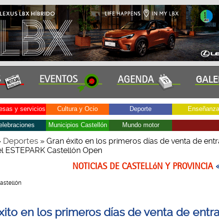
sas y servicios
Cultura y Ocio
Deporte
Enseñanz
elebraciones
Municipios Castellón
Mundo motor
Deportes
»
» Gran éxito en los primeros días de venta de ent
el ESTEPARK Castellón Open
NOTICIAS DE CASTELLóN Y PROVINCIA
Castellón
xito en los primeros días de venta de entr