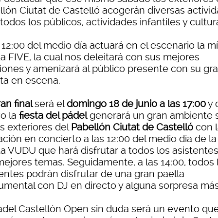
llón Ciutat de Castelló acogerán diversas activi
todos los públicos, actividades infantiles y cultur
 12:00 del medio día actuará en el escenario la mí
a FIVE, la cual nos deleitará con sus mejores
iones y amenizará al público presente con su gr
ta en escena.
an final
será el
domingo 18 de junio a las 17:00
y 
o la
fiesta del pádel
generará un gran ambiente s
s exteriores del
Pabellón Ciutat de Castelló
con l
ción en concierto a las 12:00 del medio día de la
a VUDU que hará disfrutar a todos los asistente
mejores temas. Seguidamente, a las 14:00, todos 
tentes podrán disfrutar de una gran paella
mental con DJ en directo y alguna sorpresa más
adel Castellón Open sin duda será un evento qu