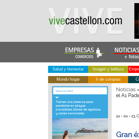
Salud y bienestar
Imagen y belleza
Empre
Mundo hogar
Ir de compras
C
Noticias
el A1 Pad
24 - 04 - 23, 
Gran é