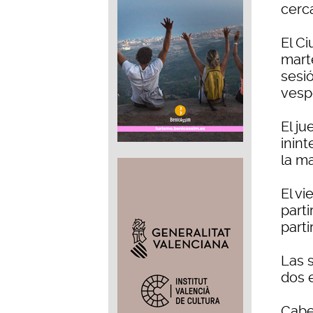
cerca
El Ci
marte
sesió
vespe
El ju
inint
la m
El vi
part
parti
Las 
dos e
Cabe