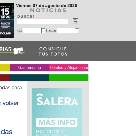
Viernes 07 de agosto de 2026
b u s c a r
de
hasta
a
Gastronomía
Hoteles y Alojamiento
radas para
« volver
adas