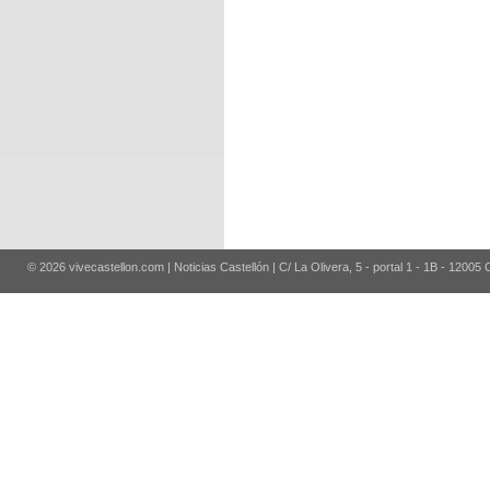
© 2026 vivecastellon.com | Noticias Castellón | C/ La Olivera, 5 - portal 1 - 1B - 12005 