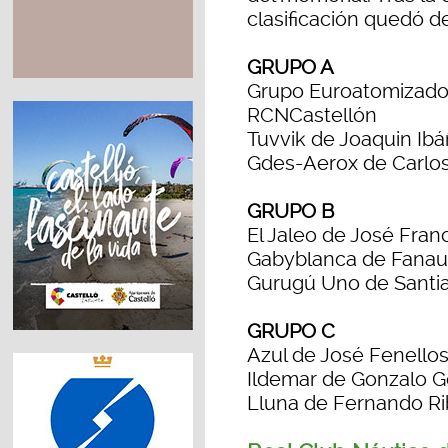
clasificación quedó d
GRUPO A
Grupo Euroatomizados
RCNCastellón
Tuvvik de Joaquin Ib
Gdes-Aerox de Carlos
GRUPO B
El Jaleo de José Fran
Gabyblanca de Fanau
Gurugú Uno de Santia
GRUPO C
Azul de José Fenello
Ildemar de Gonzalo G
Lluna de Fernando Ri