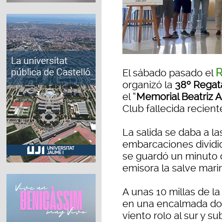
R
El sábado pasado el
organizó la
38º Rega
el “
Memorial Beatriz A
Club fallecida recien
La salida se daba a la
embarcaciones dividid
se guardó un minuto d
emisora la salve mari
A unas 10 millas de l
en una encalmada don
viento rolo al sur y s