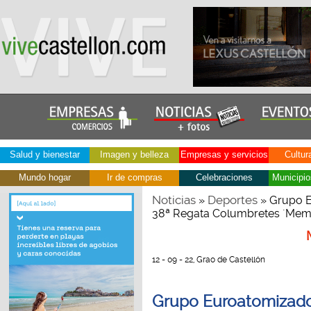
Salud y bienestar
Imagen y belleza
Empresas y servicios
Cultur
Mundo hogar
Ir de compras
Celebraciones
Municipio
Noticias
Deportes
»
» Grupo E
38ª Regata Columbretes ´Memor
12 - 09 - 22, Grao de Castellón
Grupo Euroatomizado,