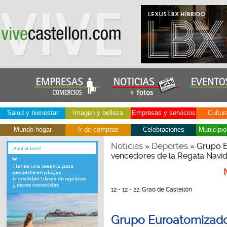
Salud y bienestar
Imagen y belleza
Empresas y servicios
Cultur
Mundo hogar
Ir de compras
Celebraciones
Municipio
Noticias
Deportes
»
» Grupo E
vencedores de la Regata Navi
12 - 12 - 22, Grao de Castellón
Grupo Euroatomizado