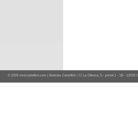
© 2026 vivecastellon.com | Noticias Castellón | C/ La Olivera, 5 - portal 1 - 1B - 12005 