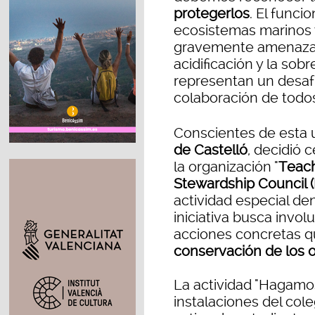
protegerlos
. El funci
ecosistemas marinos y
gravemente amenazado
acidificación y la so
representan un desafí
colaboración de todos
Conscientes de esta u
de Castelló
, decidió 
la organización "
Teach
Stewardship Council 
actividad especial d
iniciativa busca invo
acciones concretas 
conservación de los 
La actividad "Hagamos
instalaciones del cole