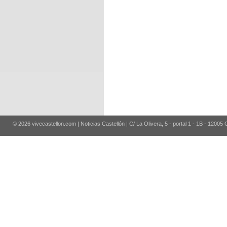
© 2026 vivecastellon.com | Noticias Castellón | C/ La Olivera, 5 - portal 1 - 1B - 12005 