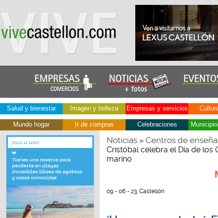
Salud y bienestar
Imagen y belleza
Empresas y servicios
Cultur
Mundo hogar
Ir de compras
Celebraciones
Municipio
Noticias
Centros de enseña
»
Cristóbal celebra el Día de lo
marino
09 - 06 - 23, Castellón