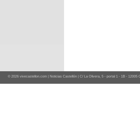
© 2026 vivecastellon.com | Noticias Castellón | C/ La Olivera, 5 - portal 1 - 1B - 12005 