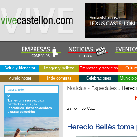
Salud y bienestar
Imagen y belleza
Empresas y servicios
Cultur
Mundo hogar
Ir de compras
Celebraciones
Municipio
Noticias
Especiales
»
» Heredi
23 - 05 - 20, Culla
Heredio Bellés toma 