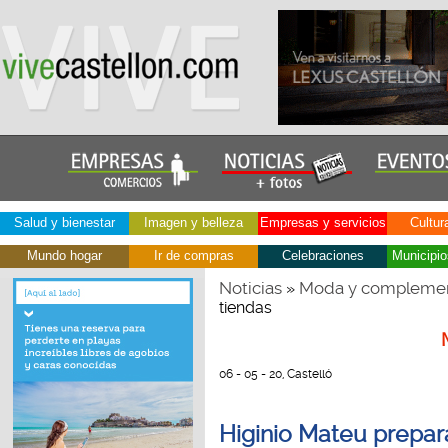
Salud y bienestar
Imagen y belleza
Empresas y servicios
Cultur
Mundo hogar
Ir de compras
Celebraciones
Municipio
Noticias
Moda y compleme
»
tiendas
06 - 05 - 20, Castelló
Higinio Mateu prepara