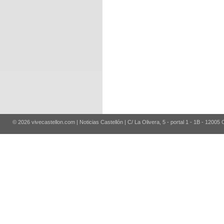
© 2026 vivecastellon.com | Noticias Castellón | C/ La Olivera, 5 - portal 1 - 1B - 12005 