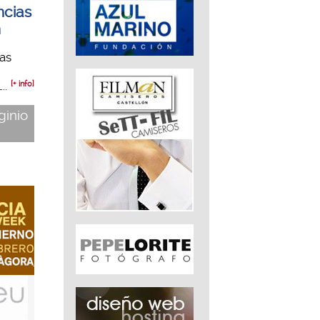
ncias
n
as
..
[+ info]
ginio