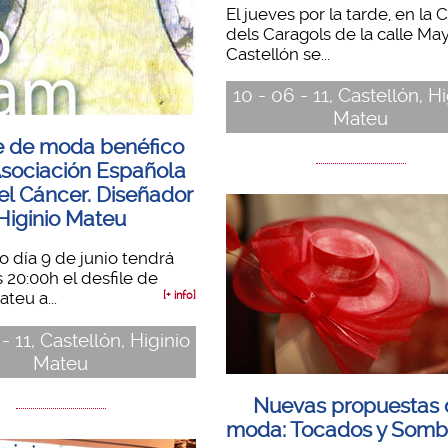
El jueves por la tarde, en la 
dels Caragols de la calle Ma
Castellón se...
10 - 06 - 11, Castellón, H
Mateu
e de moda benéfico
Asociación Española
el Cáncer. Diseñador
Higinio Mateu
o día 9 de junio tendrá
s 20:00h el desfile de
teu a...
[+ info]
- 11, Castellón, Higinio
Mateu
Nuevas propuestas 
moda: Tocados y Somb