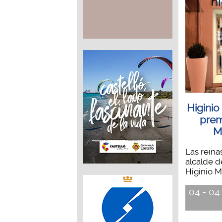
Higinio
prem
M
Las reinas
alcalde d
Higinio Ma
04 - 04 