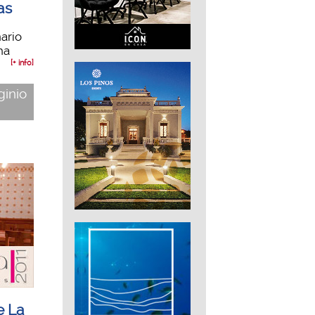
as
ario
ha
[+ info]
ginio
e La