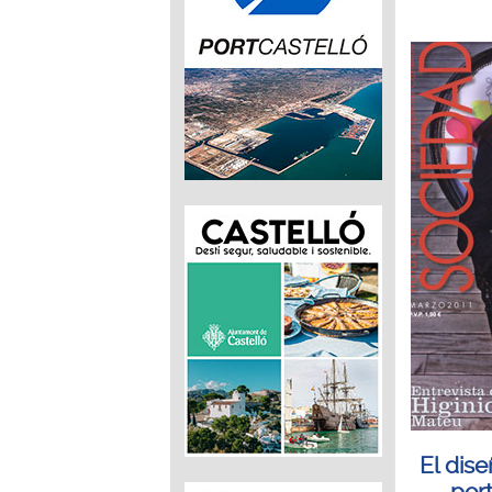
El dis
port