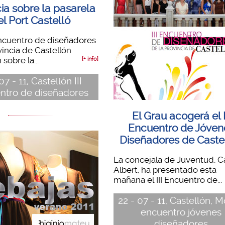
ia sobre la pasarela
el Port Castelló
 Encuentro de diseñadores
vincia de Castellón
 sobre la...
[+ info]
07 - 11, Castellón III
ntro de diseñadores
El Grau acogerá el I
Encuentro de Jóven
Diseñadores de Caste
La concejala de Juventud, 
Albert, ha presentado esta
mañana el III Encuentro de...
22 - 07 - 11, Castellón, M
encuentro jóvenes
diseñadores