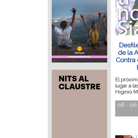
Desfil
de la 
Contra 
El próxim
lugar a la
Higinio Ma
08 - 06 