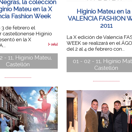
Negras, la colección
ginio Mateu en la X
Higinio Mateu en la
ncia Fashion Week
VALENCIA FASHION 
2011
 3 de febrero el
 castellonense Higinio
La X edición de Valencia F
sentó en la X
WEEK se realizará en el ÁG
...
[+ info]
del 2 al 4 de febrero con...
2 - 11, Higinio Mateu,
01 - 02 - 11, Higinio Ma
Castellón
Castellón