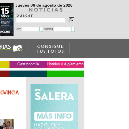
Jueves 06 de agosto de 2026
b u s c a r
de
hasta
a
Gastronomía
Hoteles y Alojamiento
ROVINCIA