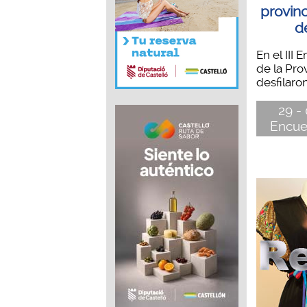
provinc
d
En el III
de la Pro
desfilaron
29 - 
Encue