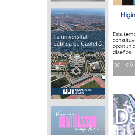
Higi
Esta tem
constitu
oportunid
diseños...
30 - 06 