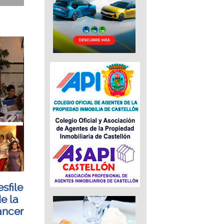
esfile
e la
áncer