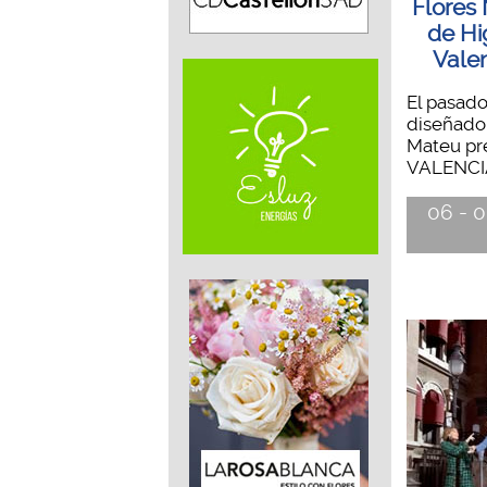
Flores 
de Hi
Vale
El pasado
diseñador
Mateu pre
VALENCIA
06 - 0