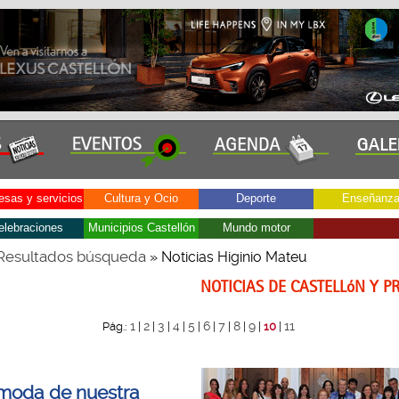
sas y servicios
Cultura y Ocio
Deporte
Enseñanz
elebraciones
Municipios Castellón
Mundo motor
Resultados búsqueda
» Noticias Higinio Mateu
NOTICIAS DE CASTELLóN Y P
1
2
3
4
5
6
7
8
9
11
Pág.:
|
|
|
|
|
|
|
|
|
10
|
moda de nuestra