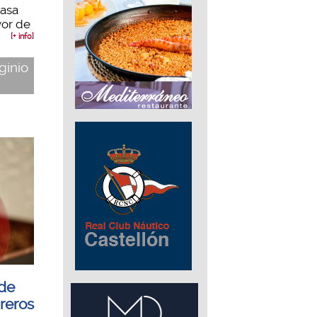
Casa
yor de
[+ info]
iginio
de
reros