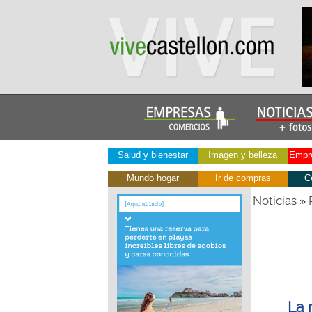
Salud y bienestar
Imagen y belleza
Empre
Mundo hogar
Ir de compras
C
Noticias
»
La 