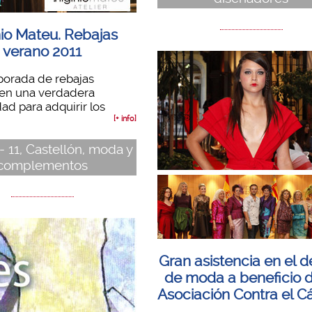
nio Mateu. Rebajas
verano 2011
porada de rebajas
yen una verdadera
ad para adquirir los
[+ info]
- 11, Castellón, moda y
complementos
Gran asistencia en el d
de moda a beneficio d
Asociación Contra el C