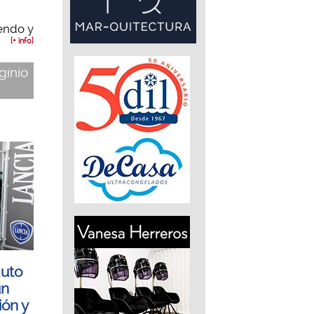
uendo y
[+ info]
iginio
auto
un
ón y