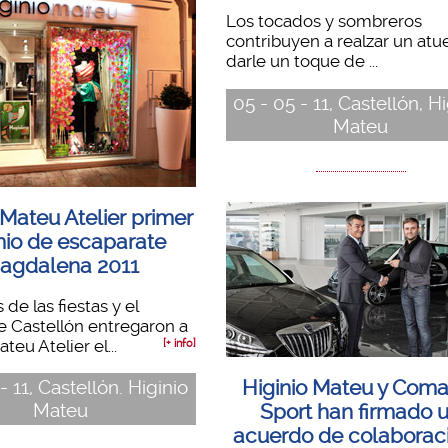
Los tocados y sombreros
contribuyen a realzar un at
darle un toque de ...
05 - 05 - 11, Castellón, H
Mateu
 Mateu Atelier primer
io de escaparate
agdalena 2011
 de las fiestas y el
e Castellón entregaron a
teu Atelier el...
[+ info]
- 11, Castellón. Higinio
Higinio Mateu y Com
Mateu
Sport han firmado 
acuerdo de colaboraci