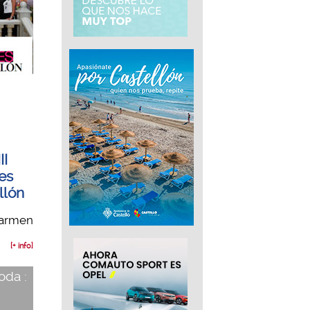
II
es
llón
Carmen
[+ info]
oda :