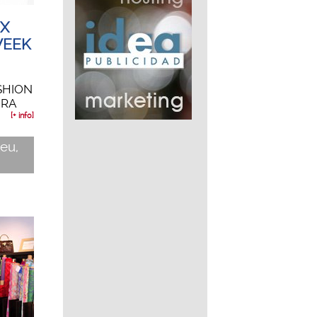
 X
WEEK
ASHION
ORA
[+ info]
teu,