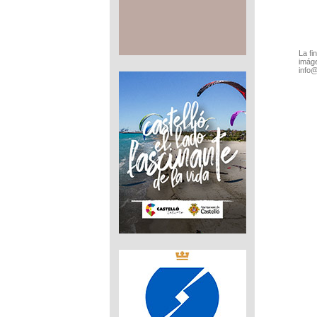
La fi
imáge
info