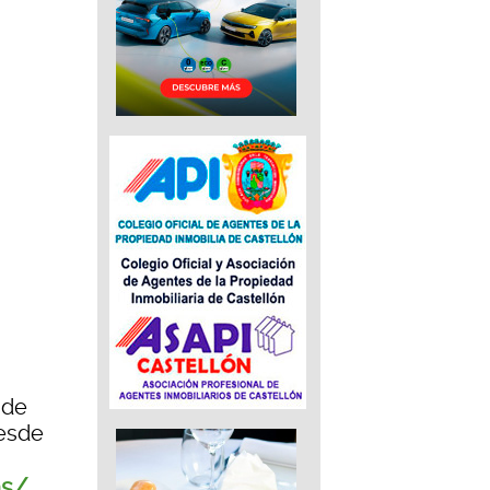
 de
desde
as/