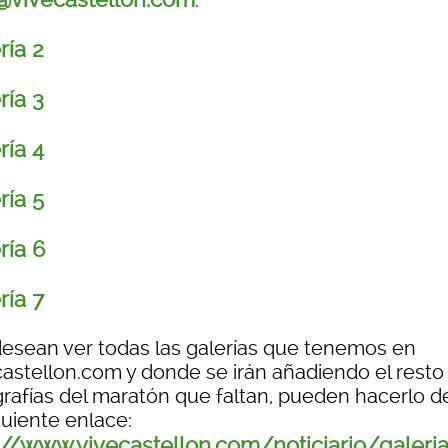
.
ría 2
ría 3
ría 4
ría 5
ría 6
ría 7
 desean ver todas las galerías que tenemos en
castellon.com y donde se irán añadiendo el resto
grafías del maratón que faltan, pueden hacerlo 
guiente enlace:
://www.vivecastellon.com/noticiario/galeri