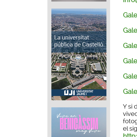
Gale
Gale
Gale
Gale
Gale
Gale
Y si
vive
foto
el si
http