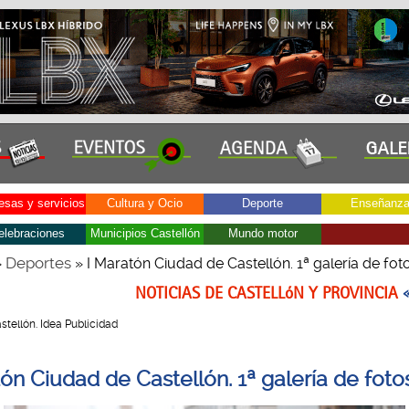
sas y servicios
Cultura y Ocio
Deporte
Enseñanz
elebraciones
Municipios Castellón
Mundo motor
Deportes
»
» I Maratón Ciudad de Castellón. 1ª galería de fot
NOTICIAS DE CASTELLóN Y PROVINCIA
Castellón. Idea Publicidad
ón Ciudad de Castellón. 1ª galería de foto