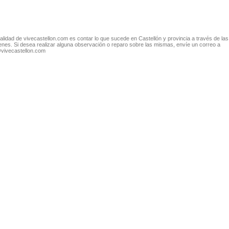
nalidad de vivecastellon.com es contar lo que sucede en Castellón y provincia a través de las
nes. Si desea realizar alguna observación o reparo sobre las mismas, envíe un correo a
@vivecastellon.com