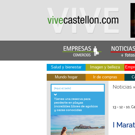
Salud y bienestar
Imagen y belleza
Empre
Mundo hogar
Ir de compras
C
Noticias
13 - 12 - 10, 
I Marat