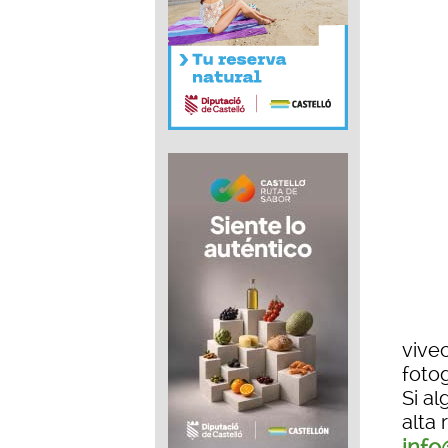
vive
foto
Si a
alta
info