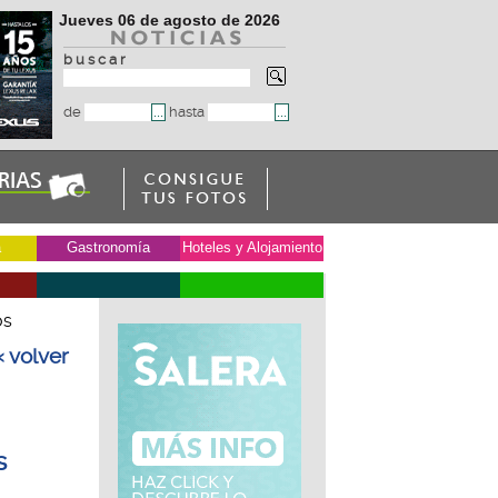
Jueves 06 de agosto de 2026
b u s c a r
de
hasta
a
Gastronomía
Hoteles y Alojamiento
os
« volver
s