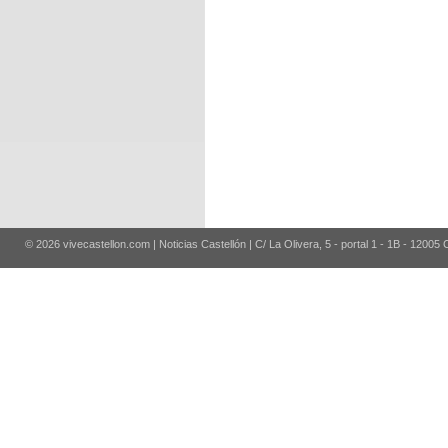
© 2026 vivecastellon.com | Noticias Castellón | C/ La Olivera, 5 - portal 1 - 1B - 12005 