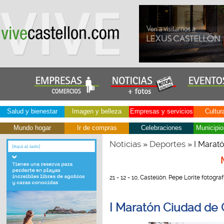
Salud y bienestar
Imagen y belleza
Empresas y servicios
Cultur
Mundo hogar
Ir de compras
Celebraciones
Municipio
Noticias
Deportes
»
» I Marató
21 - 12 - 10, Castellón. Pepe Lorite fotograf
I Maratón Ciudad de C