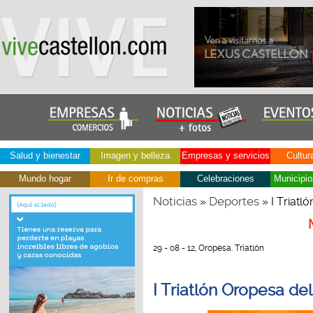
Salud y bienestar
Imagen y belleza
Empresas y servicios
Cultur
Mundo hogar
Ir de compras
Celebraciones
Municipio
Noticias
Deportes
»
» I Triatl
29 - 08 - 12, Oropesa. Triatlón
I Triatlón Oropesa d