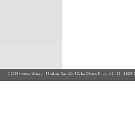
© 2026 vivecastellon.com | Noticias Castellón | C/ La Olivera, 5 - portal 1 - 1B - 12005 