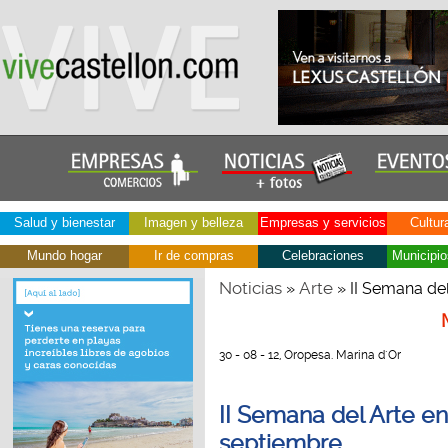
Salud y bienestar
Imagen y belleza
Empresas y servicios
Cultur
Mundo hogar
Ir de compras
Celebraciones
Municipio
Noticias
Arte
»
» II Semana del
30 - 08 - 12, Oropesa. Marina d´Or
II Semana del Arte en
septiembre