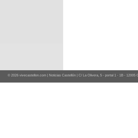
© 2026 vivecastellon.com | Noticias Castellón | C/ La Olivera, 5 - portal 1 - 1B - 12005 