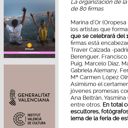
La organización de la
de 80 firmas
Marina d’Or (Oropesa 
los artistas que forma
que se celebrará del 
firmas está encabezada
Traver Calzada -padrin
Berenguer, Francisco
Puig, Marcelo Díaz, Ma
Gabriela Alemany, Fer
Mª Carmen López Oliva
Asimismo el certamen
jóvenes promesas como
Ana Beltrán, Yasmina G
entre otros.
En total c
escultores, fotógrafo
lema de la feria de es