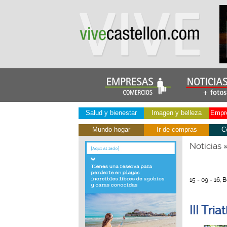
Salud y bienestar
Imagen y belleza
Empre
Mundo hogar
Ir de compras
C
Noticias
15 - 09 - 16,
III Tri