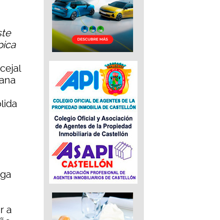
ste
pica
cejal
ñana
,
lida
nga
r a