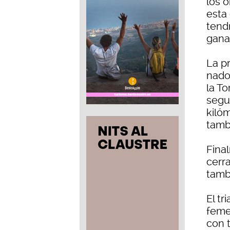
los 
esta
tendr
gana
La p
nado
la To
segu
kilóm
tamb
Fina
cerr
tambi
El tr
femen
con 