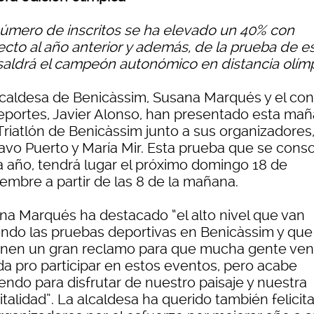
 número de inscritos se ha elevado un 40% con
ecto al año anterior y además, de la prueba de e
saldrá el campeón autonómico en distancia olím
lcaldesa de Benicàssim, Susana Marqués y el con
eportes, Javier Alonso, han presentado esta ma
I Triatlón de Benicàssim junto a sus organizadores
avo Puerto y María Mir. Esta prueba que se conso
a año, tendrá lugar el próximo domingo 18 de
embre a partir de las 8 de la mañana.
na Marqués ha destacado “el alto nivel que van
endo las pruebas deportivas en Benicàssim y que
nen un gran reclamo para que mucha gente ve
ída pro participar en estos eventos, pero acabe
endo para disfrutar de nuestro paisaje y nuestra
talidad”. La alcaldesa ha querido también felicita