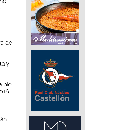
año
z
a
ya de
ta y
a pie
2016
rán