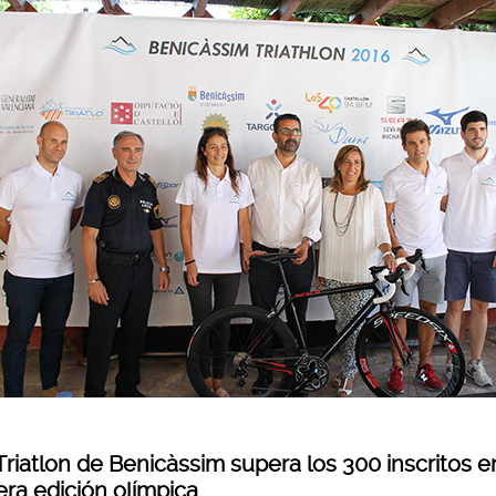
I Triatlon de Benicàssim supera los 300 inscritos e
era edición olímpica