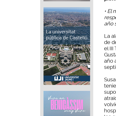
• El
resp
año 
La a
de d
el II
Gust
año 
septi
Susa
teni
supo
atra
volvi
hospi