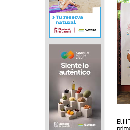
El II
prim