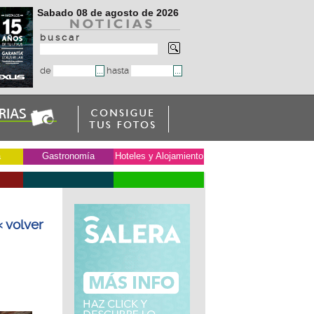
Sabado 08 de agosto de 2026
b u s c a r
de
hasta
a
Gastronomía
Hoteles y Alojamiento
« volver