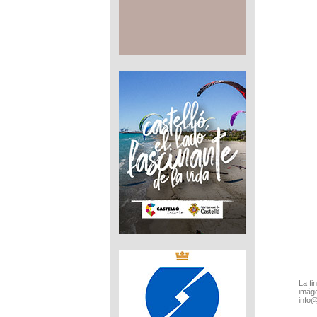
La fi
imáge
info