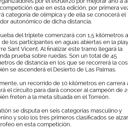
organizadores por el esfuerzo por mejorar año a 
 competición que en esta edición, por primera ve
á categoría de olímpica y de ella se conocerá el
dor autonómico de dicha distancia.
rueba del triplete comenzará con 1,5 kilómetros 
 de los participantes en aguas abiertas en la pla
rre Sant Vicent. Al finalizar este tramo llegará la
nda prueba sobre ruedas. Son un total de 45
etros de distancia en los que se recorrerá la cos
ién se ascenderá el Desierto de Las Palmas.
lmente, un recorrido de 10 kilómetros en carrera 
ará el circuito para dará conocer al campeón de 
én freten a la meta situada en el Torreón.
iatlón se disputa en seis categorías masculino y
ino y solo los tres primeros clasificados se alza
trofeo en esta competición.