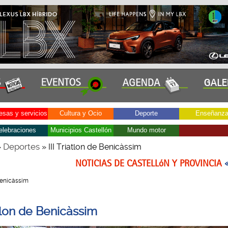
sas y servicios
Cultura y Ocio
Deporte
Enseñanz
elebraciones
Municipios Castellón
Mundo motor
Deportes
»
» III Triatlon de Benicàssim
NOTICIAS DE CASTELLóN Y PROVINCIA
 Benicàssim
atlon de Benicàssim