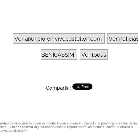
Ver anuncio en vivecastellon.com
Ver noticia
BENICÀSSIM
Ver todas
Compartir :
nalidad de vivecastellon.com es contar lo que sucede en Castellón y provincia a través de las
nes. Si desea realizar alguna observación o reparo sobre las mismas, envíe un correo a
@vivecastellon.com