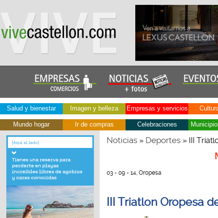
Salud y bienestar
Imagen y belleza
Empresas y servicios
Cultur
Mundo hogar
Ir de compras
Celebraciones
Municipio
Noticias
Deportes
»
» III Tria
03 - 09 - 14, Oropesa
III Triatlon Oropesa d