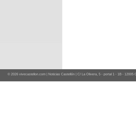
© 2026 vivecastellon.com | Noticias Castellón | C/ La Olivera, 5 - portal 1 - 1B - 12005 