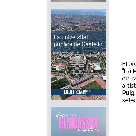
El pr
"La 
del 
artis
Puig,
sele