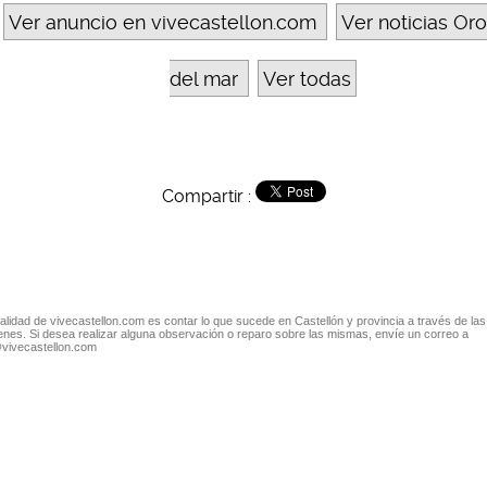
Ver anuncio en vivecastellon.com
Ver noticias Or
del mar
Ver todas
Compartir :
nalidad de vivecastellon.com es contar lo que sucede en Castellón y provincia a través de las
nes. Si desea realizar alguna observación o reparo sobre las mismas, envíe un correo a
@vivecastellon.com