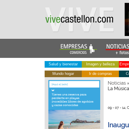
Salud y bienestar
Imagen y belleza
Empre
Mundo hogar
Ir de compras
C
Noticias
La Música
09 - 07 - 14,
Inaugu