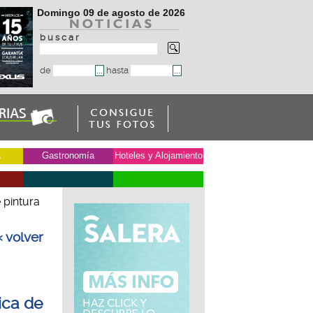
Domingo 09 de agosto de 2026
b u s c a r
de
hasta
a
Gastronomía
Hoteles y Alojamiento
 pintura
« volver
ica de