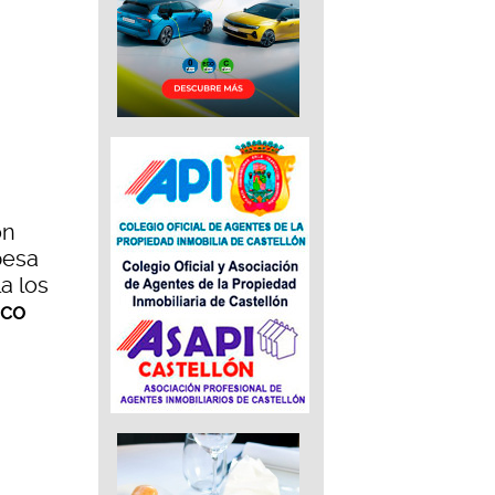
ón
pesa
la los
aco