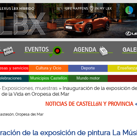
sas y servicios
Cultura y Ocio
Deporte
Enseñanz
elebraciones
Municipios Castellón
Mundo motor
Exposiciones, muestras
»
» Inauguración de la exposición de
 de la Vida en Oropesa del Mar
NOTICIAS DE CASTELLóN Y PROVINCIA
 Castellón, Oropesa del Mar
ración de la exposición de pintura La Mús