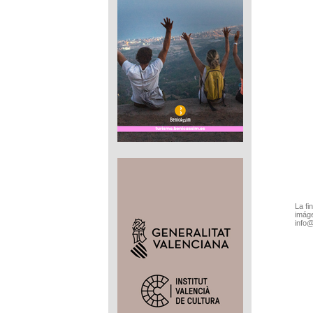
La fi
imáge
info