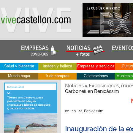
Salud y bienestar
Imagen y belleza
Empresas y servicios
Cultur
Mundo hogar
Ir de compras
Celebraciones
Municipio
Noticias
Exposiciones, mues
»
Carbonell en Benicàssim
02 - 10 - 14, Benicàssim
Inauguración de la e