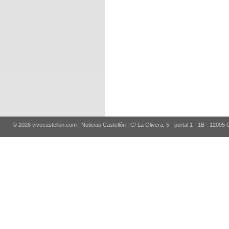
© 2026 vivecastellon.com | Noticias Castellón | C/ La Olivera, 5 - portal 1 - 1B - 12005 